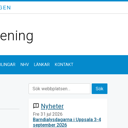
GEN
rening
LINGAR
NHV
LÄNKAR
KONTAKT
Nyheter
announcement
Fre 31 jul 2026
Barndialysdagarna i Uppsala 3-4
september 2026