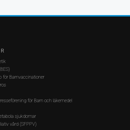
AR
tik
(BES)
 för Barnvaccinationer
bros
resseförening för Barn och läkemedel
etabola sjukdomar
lliativ vård (SFPPV)