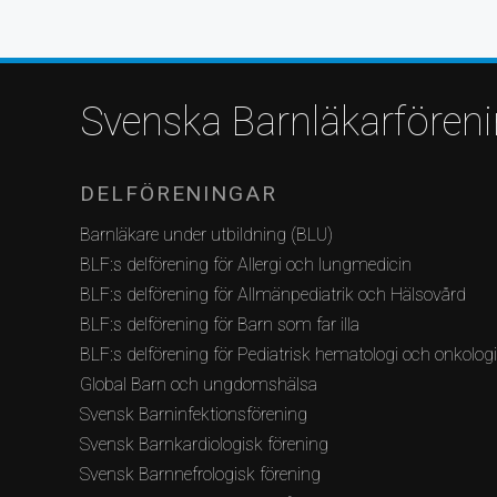
Svenska Barnläkarfören
DELFÖRENINGAR
Barnläkare under utbildning (BLU)
BLF:s delförening för Allergi och lungmedicin
BLF:s delförening för Allmänpediatrik och Hälsovård
BLF:s delförening för Barn som far illa
BLF:s delförening för Pediatrisk hematologi och onkolog
Global Barn och ungdomshälsa
Svensk Barninfektionsförening
Svensk Barnkardiologisk förening
Svensk Barnnefrologisk förening