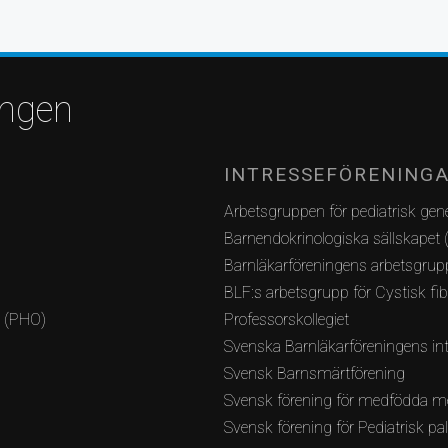
ingen
INTRESSEFÖRENING
Arbetsgruppen för pediatrisk gene
Barnendokrinologiska sällskapet 
Barnläkarföreningens arbetsgrupp
BLF:s arbetsgrupp för Cystisk fi
i (PHO)
Professorskollegiet
Svenska Barnläkarföreningens int
Svensk Barnsmärtförening
Svensk förening för medfödda m
Svensk förening för Pediatrisk pa