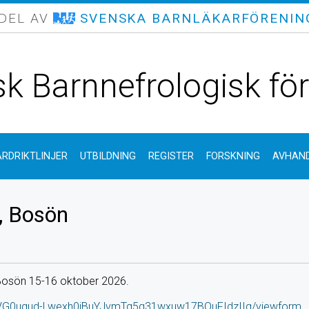
 DEL AV
SVENSKA BARNLÄKARFÖRENIN
k Barnnefrologisk fö
ÅRDRIKTLINJER
UTBILDNING
REGISTER
FORSKNING
AVHAND
, Bosön
å Bosön 15-16 oktober 2026.
y1VG0uqud-Lwexh0jBuYJvmTq5g31wxuw17BOuFIdzIIg/viewform