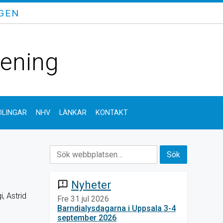
GEN
rening
LINGAR
NHV
LÄNKAR
KONTAKT
Nyheter
announcement
, Astrid
Fre 31 jul 2026
Barndialysdagarna i Uppsala 3-4
september 2026