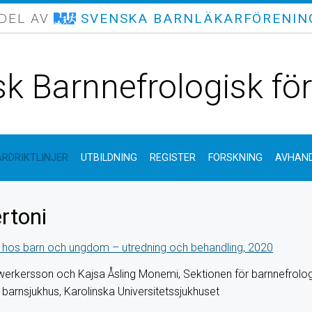
 DEL AV
SVENSKA BARNLÄKARFÖRENIN
k Barnnefrologisk fö
ÅRDRIKTLINJER
UTBILDNING
REGISTER
FORSKNING
AVHAND
rtoni
 hos barn och ungdom – utredning och behandling, 2020
erkersson och Kajsa Åsling Monemi, Sektionen för barnnefrologi
 barnsjukhus, Karolinska Universitetssjukhuset