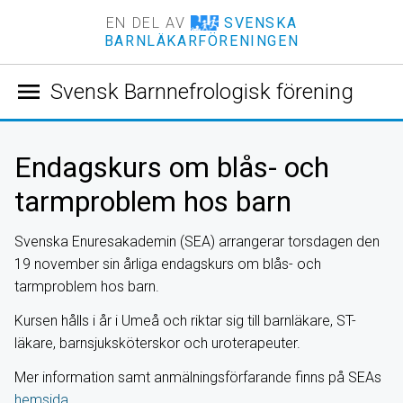
EN DEL AV
SVENSKA
BARNLÄKARFÖRENINGEN
menu
Svensk Barnnefrologisk förening
Endagskurs om blås- och
tarmproblem hos barn
Svenska Enuresakademin (SEA) arrangerar torsdagen den
19 november sin årliga endagskurs om blås- och
tarmproblem hos barn.
Kursen hålls i år i Umeå och riktar sig till barnläkare, ST-
läkare, barnsjuksköterskor och uroterapeuter.
Mer information samt anmälningsförfarande finns på SEAs
hemsida